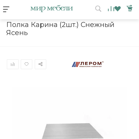
Условия акции
Главная
/
Каталог мебели
/
Полки
/
Полка Карина (2шт.) Сне
Полка Карина (2шт.) Снежный
Ясень
ВЫИГРАЙ МЕБЕЛЬ
КРУТИ!
Получи подарок просто
покрутив колесо
ХОЧУ ПОДАРОК
Доступно вращений: 1