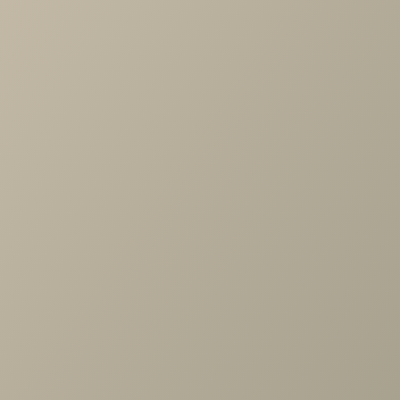
Характеристики
Артикул
—
487940
Длина
—
409
Ширина
—
573
Высота
—
16
Коллекция
—
SOHO белая спальня
Производитель
—
Шатура
Все характеристики
ОПИСАНИЕ
ХАРАКТЕРИСТИКИ
ОПЛАТА
Челси, Монреаль, Римини, Шатура белая Полки 3шт. к
1дв.шкафу