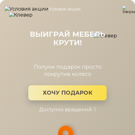
Условия акции
Главная
/
Каталог мебели
/
Полки
/
Полки к 1дв.шкафу 3шт.,
Полки к 1дв.шкафу 3шт., Шатура
белая
ВЫИГРАЙ МЕБЕЛЬ
КРУТИ!
Получи подарок просто
покрутив колесо
ХОЧУ ПОДАРОК
Доступно вращений: 1