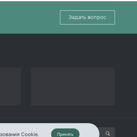
Задать вопрос
кты
зования Cookie.
Принять