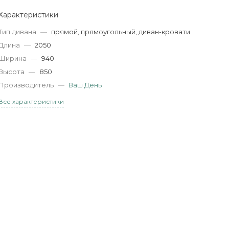
Характеристики
Тип дивана
—
прямой, прямоугольный, диван-кровати
Длина
—
2050
Ширина
—
940
Высота
—
850
Производитель
—
Ваш День
Все характеристики