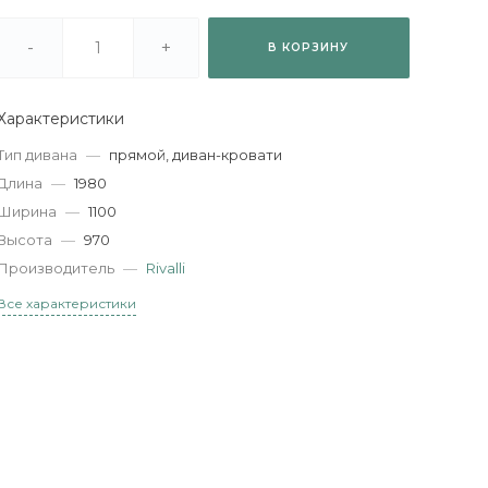
-
+
В КОРЗИНУ
Характеристики
Тип дивана
—
прямой, диван-кровати
Длина
—
1980
Ширина
—
1100
Высота
—
970
Производитель
—
Rivalli
Все характеристики