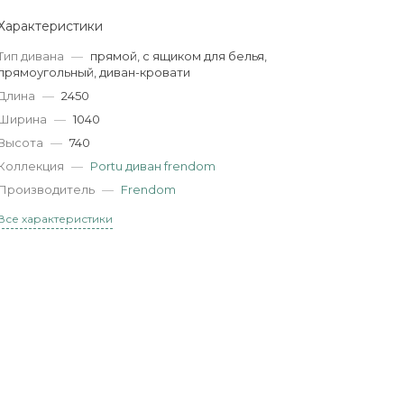
Характеристики
Тип дивана
—
прямой, с ящиком для белья,
прямоугольный, диван-кровати
Длина
—
2450
Ширина
—
1040
Высота
—
740
Коллекция
—
Portu диван frendom
Производитель
—
Frendom
Все характеристики