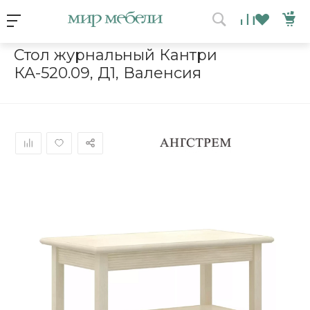
Условия акции
Главная
/
Каталог мебели
/
Столы
/
Стол журнальный Кантри 
Стол журнальный Кантри
КА-520.09, Д1, Валенсия
ВЫИГРАЙ МЕБЕЛЬ
КРУТИ!
Получи подарок просто
покрутив колесо
ХОЧУ ПОДАРОК
Доступно вращений: 1