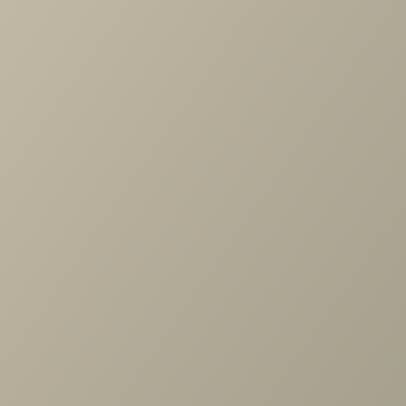
Артикул
—
СТ-1011-ГТ
Длина
—
1260
Ширина
—
600
Высота
—
775
Производитель
—
Лером
Все характеристики
ОПИСАНИЕ
ХАРАКТЕРИСТИКИ
ОПЛАТА
Размер (ШхВхГ): 1260х775х600 мм Материал: ЛДСП, МДФ
Задать вопрос
Проконсультируем и ответим на все вопросы
по выбору мебели!