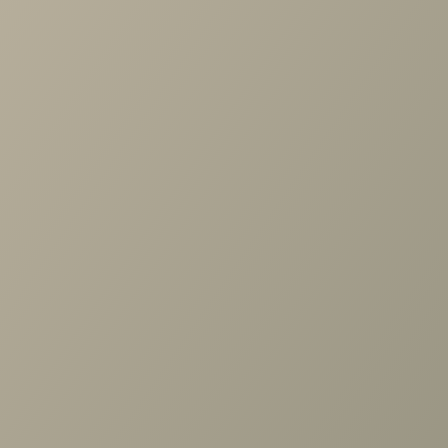
Задать вопрос
Ранее вы смотрели
Стол Карина компьютерный
1260x775 Гикори Джексон
темный
+7 (3952) 503-504
Заказать звонок
г. Иркутск, ул. Партизанская, 56