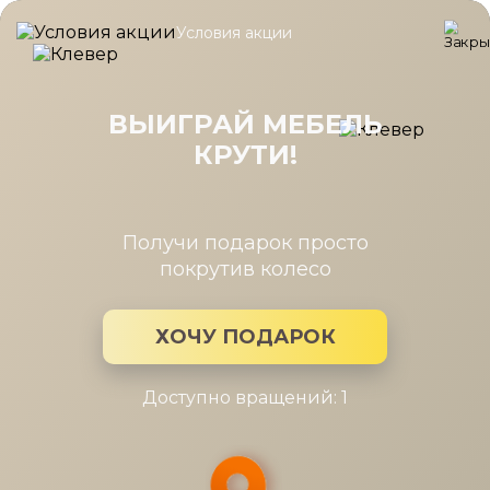
Условия акции
Главная
/
Каталог мебели
/
Столы
/
Стол Карина компьютерн
Стол Карина компьютерный
1260x775 Гикори Джексон темный
ВЫИГРАЙ МЕБЕЛЬ
КРУТИ!
Получи подарок просто
покрутив колесо
ХОЧУ ПОДАРОК
Доступно вращений: 1