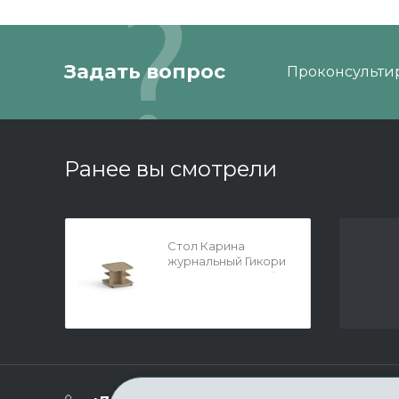
Задать вопрос
Проконсультир
Ранее вы смотрели
Стол Карина
журнальный Гикори
Джексон светлый