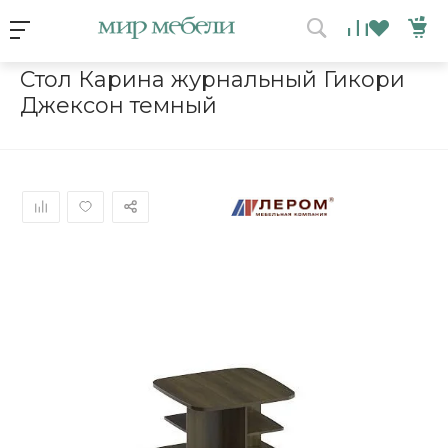
Условия акции
Главная
/
Каталог мебели
/
Столы
/
Стол Карина журнальный
Стол Карина журнальный Гикори
Джексон темный
ВЫИГРАЙ МЕБЕЛЬ
КРУТИ!
Получи подарок просто
покрутив колесо
ХОЧУ ПОДАРОК
Доступно вращений: 1