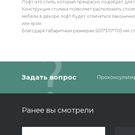
Лофт-это стиль, который прекрасно подойдет для 
Конструкция столика позволяет расположить стол
мебели в декоре лофт будет отличаться лаконично
или хром.
Благодаря габаритным размерам 500*310*705 мм ст
Задать вопрос
Проконсультир
Ранее вы смотрели