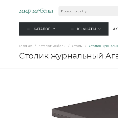
КАТАЛОГ
КОМНАТЫ
А
Главная
/
Каталог мебели
/
Столы
/
Столик журнальн
Столик журнальный Аг