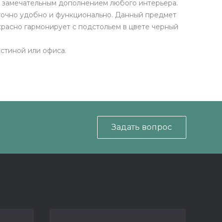
ет замечательным дополнением любого интерьера.
аточно удобно и функционально. Данный предмет
красно гармонирует с подстольем в цвете черный
остиной или офиса.
Задать вопрос