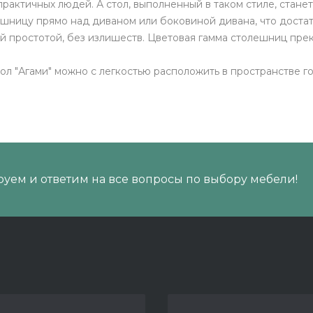
практичных людей. А стол, выполненный в таком стиле, стан
ешницу прямо над диваном или боковиной дивана, что дост
й простотой, без излишеств. Цветовая гамма столешниц пре
ол "Агами" можно с легкостью расположить в пространстве г
уем и ответим на все вопросы по выбору мебели!