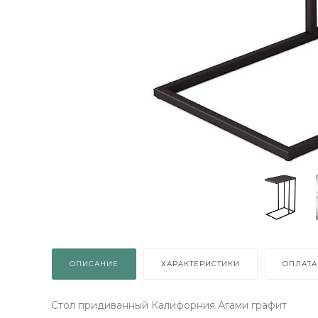
ВЫИГРАЙ МЕБЕЛЬ
КРУТИ!
Получи подарок просто
покрутив колесо
ХОЧУ ПОДАРОК
Доступно вращений: 1
ОПИСАНИЕ
ХАРАКТЕРИСТИКИ
ОПЛАТА
Стол придиванный Калифорния Агами графит