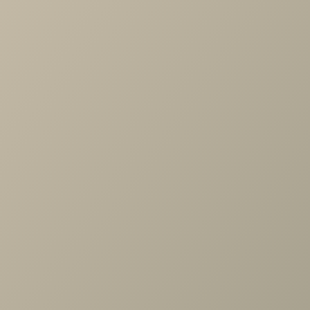
Характеристики
Артикул
—
13922.01
Длина
—
450
Ширина
—
450
Высота
—
550
Производитель
—
Frendom
Все характеристики
ОПИСАНИЕ
ХАРАКТЕРИСТИКИ
ОПЛАТА
Журнальный столик «Бикс 550» в скандинавском стиле —
это сочетание элегантной простоты и легкости. В дизайн
использована простая геометрия столешницы в сочетан
с деревянными опорами.
Его с легкостью можно перемещать, комбинировать с