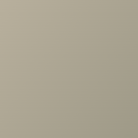
другими предметами мебели, создавая атмосферу
истинного комфорта и удобства.
Задать вопрос
Проконсультируем и ответим на все вопросы
по выбору мебели!
Задать вопрос
Ранее вы смотрели
Столик журнальный Бекс 550
крем