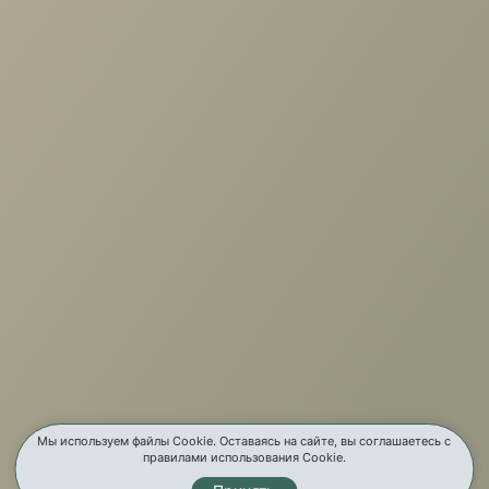
+7 (3952) 503-504
Заказать звонок
г. Иркутск, ул. Партизанская, 56
О компании
Услуги
Карта сайта
Контакты
Мы используем файлы Cookie. Оставаясь на сайте, вы соглашаетесь с
правилами использования Cookie.