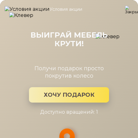
Условия акции
Главная
/
Каталог мебели
/
Столы
/
Столик журнальный Бекс
Столик журнальный Бекс 550 крем
ВЫИГРАЙ МЕБЕЛЬ
КРУТИ!
Получи подарок просто
покрутив колесо
ХОЧУ ПОДАРОК
Доступно вращений: 1