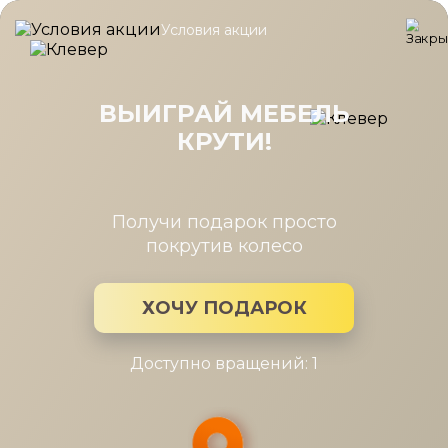
Условия акции
Главная
/
Каталог мебели
/
Столы
/
Столик журнальный Ман
Столик журнальный Манжоре
серый мрамор
ВЫИГРАЙ МЕБЕЛЬ
КРУТИ!
Получи подарок просто
покрутив колесо
ХОЧУ ПОДАРОК
Доступно вращений: 1