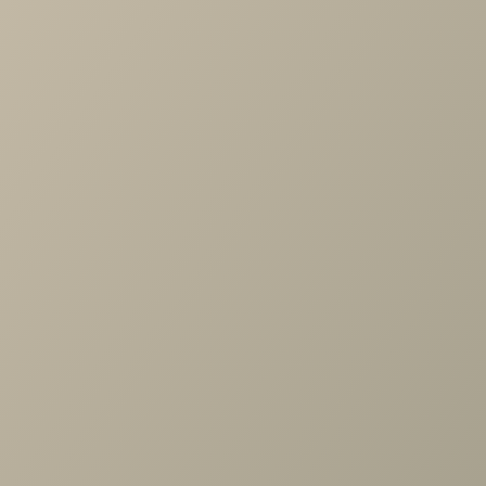
Длина
—
800
Ширина
—
800
Высота
—
390
Производитель
—
Frendom
Все характеристики
ОПИСАНИЕ
ХАРАКТЕРИСТИКИ
ОПЛАТА
Цвет столешницы: серый мрамор; Цвет опор: хром;
Продукция поставляется в разобранном виде,
упакованная в гофрокартон; В комплект входит вся
необходимая фурнитура и удобная инструкция для сборки
Максимальная нагрузка на стол — до 40 кг. Размеры:
Ширина: 80 см; Глубина: 80 см; Высота: 39 см. Материалы:
Столешница: МДФ 16 мм; Опоры: металлическая труба с
сечением 1,2.