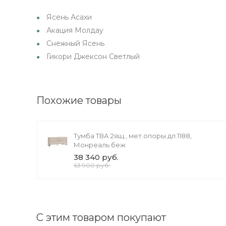
Ясень Асахи
Акация Молдау
Снежный Ясень
Гикори Джексон Светлый
Похожие товары
Тумба ТВА 2ящ., мет.опоры дл.1188,
Монреаль беж
38 340 руб.
63 900 руб.
С этим товаром покупают