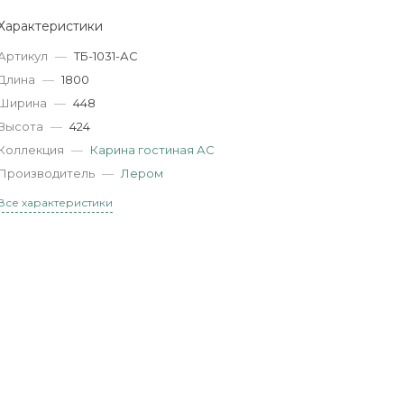
Характеристики
Артикул
—
ТБ-1031-АС
Длина
—
1800
Ширина
—
448
Высота
—
424
Коллекция
—
Карина гостиная АС
Производитель
—
Лером
Все характеристики