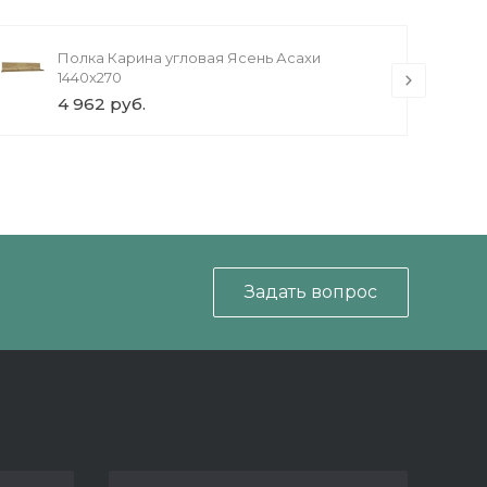
Полка Карина угловая Ясень Асахи
1440x270
4 962 руб.
Задать вопрос