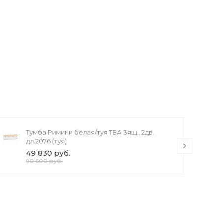
Тумба Римини белая/туя ТВА 3ящ., 2дв.
дл.2076 (туя)
49 830 руб.
90 600 руб.