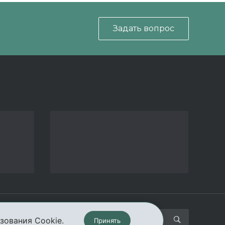
Задать вопрос
кты
зования Cookie.
Принять