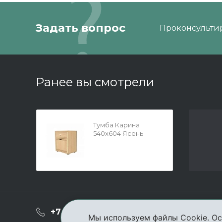
Задать вопрос
Проконсультир
Ранее вы смотрели
Тумба Карина
540x604 Ясень
Асахи
О ком
+7 (3952) 503-504
Мы используем файлы Cookie. Ос