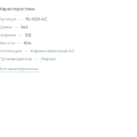
Характеристики
Артикул
—
ТБ-1025-АС
Длина
—
540
Ширина
—
352
Высота
—
604
Коллекция
—
Карина прихожая АС
Производитель
—
Лером
Все характеристики