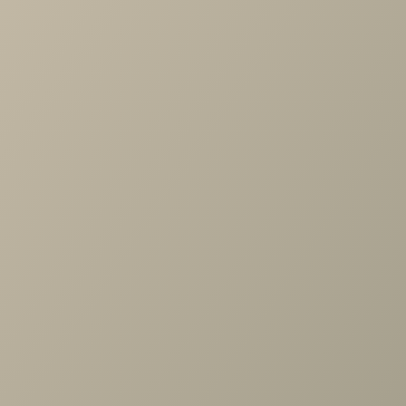
Артикул
—
488542
Длина
—
446
Ширина
—
460
Высота
—
553
Коллекция
—
SOHO спальня
Производитель
—
Шатура
Все характеристики
ОПИСАНИЕ
ХАРАКТЕРИСТИКИ
ОПЛАТА
Шатура беж Тумба 3ящ. (беж/дуб)
Задать вопрос
Проконсультируем и ответим на все вопросы