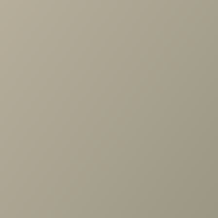
по выбору мебели!
Задать вопрос
Ранее вы смотрели
Тумба Шатура беж 3ящ. (беж/
дуб)
+7 (3952) 503-504
Заказать звонок