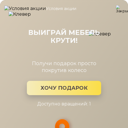
Условия акции
Главная
/
Каталог мебели
/
Тумбы
/
Тумба Шатура беж 3ящ. (
Тумба Шатура беж 3ящ. (беж/дуб)
ВЫИГРАЙ МЕБЕЛЬ
КРУТИ!
Получи подарок просто
покрутив колесо
ХОЧУ ПОДАРОК
Доступно вращений: 1