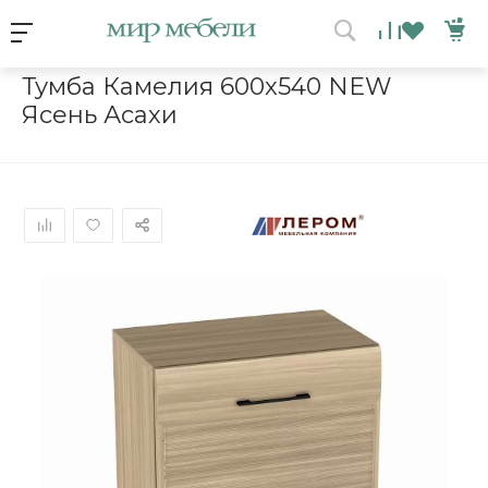
Условия акции
Главная
/
Каталог мебели
/
Тумбы
/
Тумба Камелия 600x540 
Тумба Камелия 600x540 NEW
Ясень Асахи
ВЫИГРАЙ МЕБЕЛЬ
КРУТИ!
Получи подарок просто
покрутив колесо
ХОЧУ ПОДАРОК
Доступно вращений: 1