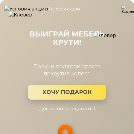
Условия акции
Главная
/
Каталог мебели
/
Тумбы
/
Тумба Анри АН-344.01 Д
Тумба Анри АН-344.01 Д1W,
Швейцарский вяз
ВЫИГРАЙ МЕБЕЛЬ
КРУТИ!
Получи подарок просто
покрутив колесо
ХОЧУ ПОДАРОК
Доступно вращений: 1