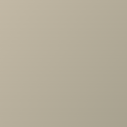
-
+
В КОРЗИНУ
Характеристики
Артикул
—
JW6.004.00
Длина
—
413
Ширина
—
1802
Высота
—
372
Коллекция
—
Анри гостиная
Производитель
—
Ангстрем
Все характеристики
ОПИСАНИЕ
ХАРАКТЕРИСТИКИ
ОПЛАТА
Анри АН-344.01 Тумба, Д1W, Швейцарский вяз/белый+св.л
Задать вопрос