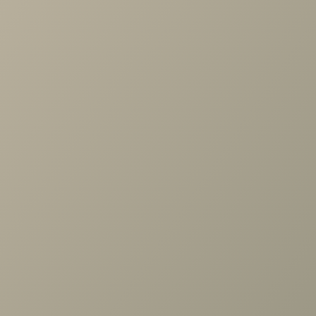
Проконсультируем и ответим на все вопросы
по выбору мебели!
Задать вопрос
Ранее вы смотрели
Тумба Анри АН-344.01 Д1W,
Швейцарский вяз