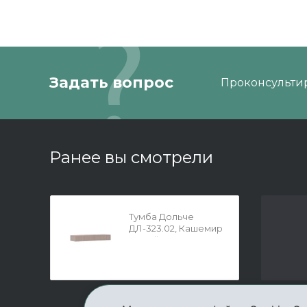
Задать вопрос
Проконсультир
Ранее вы смотрели
Тумба Дольче
ДЛ-323.02, Кашемир
серый+Сантьяго
Софт