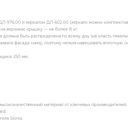
Л-976.00 и зеркалом ДЛ-602.00 (зеркало можно комплектов
на верхнюю крышку — не более 8 кг;
ка должна быть распределена по всему дну (не класть тяжелы
хвата фасада снизу, поэтому нельзя навешивать вплотную с
щика: 250 мм;
высококачественный материал от ключевых производителей;
rd;
ля Sloros;