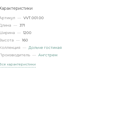
Характеристики
Артикул
—
VVT.001.00
Длина
—
371
Ширина
—
1200
Высота
—
160
Коллекция
—
Дольче гостиная
Производитель
—
Ангстрем
Все характеристики