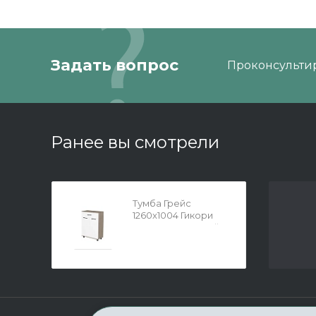
Задать вопрос
Проконсультир
Ранее вы смотрели
Тумба Грейс
1260x1004 Гикори
Джексон светлый -
Белый Бриллиант
Глянцевый