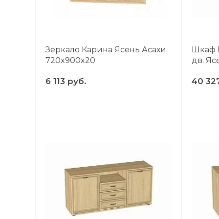
Доступно вращений: 1
Зеркало Карина Ясень Асахи
Шкаф 
вия акции
720x900x20
дв. Яс
6 113 руб.
40 32