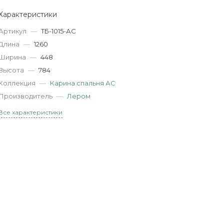
Характеристики
Артикул
—
ТБ-1015-АС
Длина
—
1260
Ширина
—
448
Высота
—
784
Коллекция
—
Карина спальня АС
Производитель
—
Лером
Все характеристики