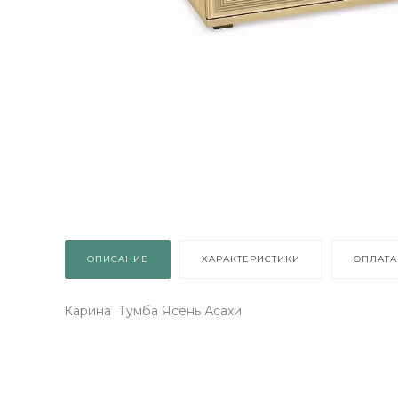
осто
о
К
: 1
ОПИСАНИЕ
ХАРАКТЕРИСТИКИ
ОПЛАТА
Карина Тумба Ясень Асахи