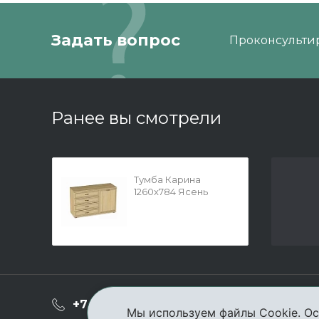
Задать вопрос
Проконсультир
Ранее вы смотрели
Тумба Карина
1260x784 Ясень
Асахи
О ком
+7 (3952) 503-504
Мы используем файлы Cookie. Ос