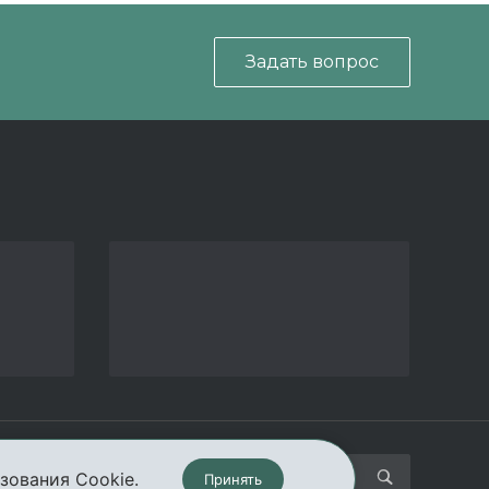
Задать вопрос
кты
зования Cookie.
Принять