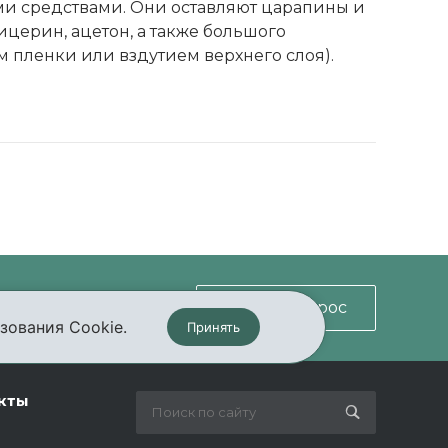
ми средствами. Они оставляют царапины и
церин, ацетон, а также большого
ем пленки или вздутием верхнего слоя).
Задать вопрос
зования Cookie.
Принять
кты