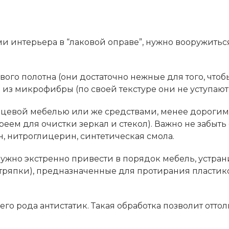
ами интерьера в “лаковой оправе”, нужно вооружит
ого полотна (они достаточно нежные для того, чтоб
 из микрофибры (по своей текстуре они не уступают
нцевой мебелью или же средствами, менее дороги
еем для очистки зеркал и стекол). Важно не забыть 
, нитроглицерин, синтетическая смола.
нужно экстренно привести в порядок мебель, устран
(тряпки), предназначенные для протирания пластико
его рода антистатик. Такая обработка позволит оттол