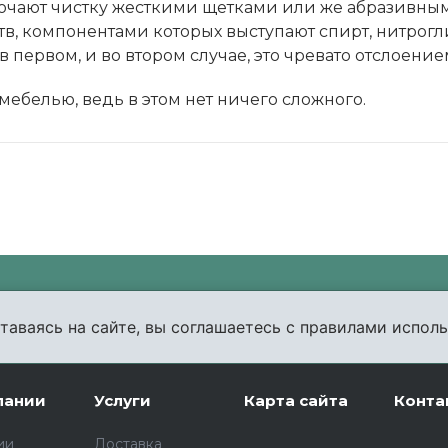
ючают чистку жесткими щетками или же абразивны
в, компонентами которых выступают спирт, нитрогли
в первом, и во втором случае, это чревато отслоени
ебелью, ведь в этом нет ничего сложного.
уем и ответим на все вопросы по выбору мебели!
таваясь на сайте, вы соглашаетесь с правилами исполь
пании
Услуги
Карта сайта
Конта
ии
Доставка