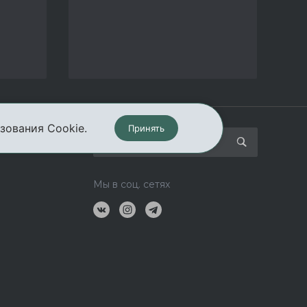
зования Cookie.
Принять
кты
Мы в соц. сетях