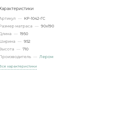
Характеристики
Артикул
—
КР-1042-ГС
Размер матраса
—
90х190
Длина
—
1950
Ширина
—
952
Высота
—
710
Производитель
—
Лером
Все характеристики