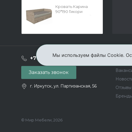
Кровать Карина
90*190 Гикори
Джексон светлый
Мы используем файлы Cookie. Ос
О ком
+7 (3952) 503-504
Ваканс
Заказать звонок
Новост
г. Иркутск, ул. Партизанская, 56
Отзывы
Бренд
© Мир Мебели, 2026