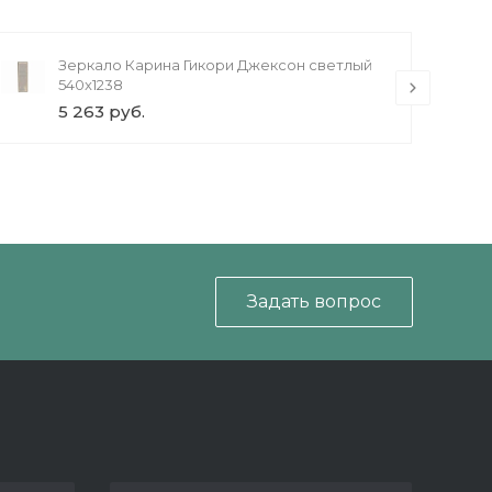
Зеркало Карина Гикори Джексон светлый
540x1238
5 263 руб.
Задать вопрос