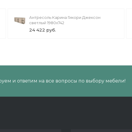
Антресоль Карина Гикори Джексон
светлый 1980x742
24 422 руб.
уем и ответим на все вопросы по выбору мебели!