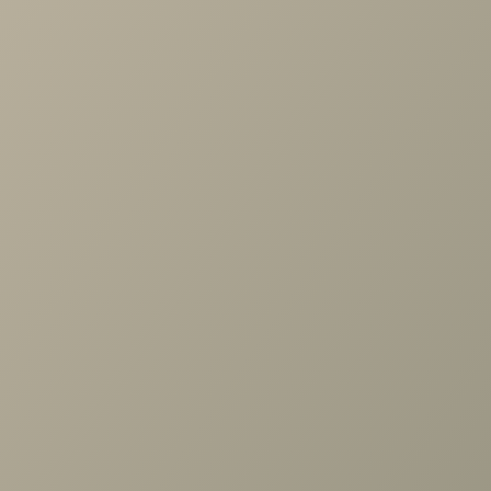
Проконсультируем и ответим на все вопросы
по выбору мебели!
Задать вопрос
Ранее вы смотрели
Тумба Карина 540x424 Гикори
Джексон светлый