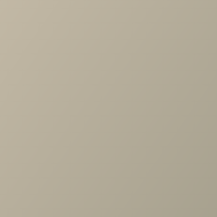
-
+
В КОРЗИНУ
Характеристики
Артикул
—
ТБ-1052-ГС
Длина
—
540
Ширина
—
352
Высота
—
424
Производитель
—
Лером
Все характеристики
ОПИСАНИЕ
ХАРАКТЕРИСТИКИ
ОПЛАТА
Карина Тумба Гикори Джексон светлый
Задать вопрос