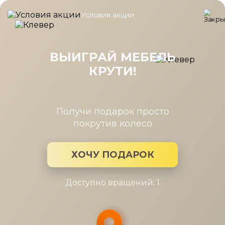
Условия акции
Главная
/
Каталог мебели
/
Тумбы
/
Тумба Карина 540x424 Г
Тумба Карина 540x424 Гикори
Джексон светлый
ВЫИГРАЙ МЕБЕЛЬ
КРУТИ!
Получи подарок просто
покрутив колесо
ХОЧУ ПОДАРОК
Доступно вращений: 1