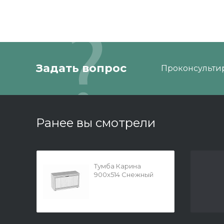
Задать вопрос
Проконсультир
Ранее вы смотрели
Тумба Карина
900x514 Снежный
Ясень