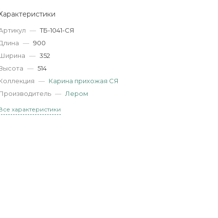
Характеристики
Артикул
—
ТБ-1041-СЯ
Длина
—
900
Ширина
—
352
Высота
—
514
Коллекция
—
Карина прихожая СЯ
Производитель
—
Лером
Все характеристики