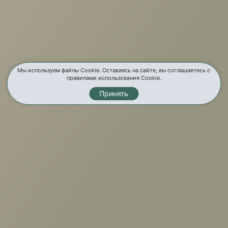
Услуги
Карта сайта
Мы используем файлы Cookie. Оставаясь на сайте, вы соглашаетесь с
правилами использования Cookie.
Контакты
Принять
Мы в соц. сетях
© Мир Мебели, 2026