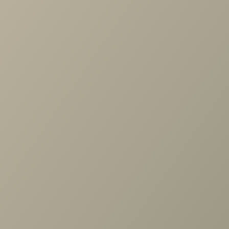
места, особая устойчивость за счет стоящей на полу
царги.
Задать вопрос
Проконсультируем и ответим на все вопросы
по выбору мебели!
Задать вопрос
Ранее вы смотрели
Кровать Валери лайт 160*200 с
подъемным механизмом