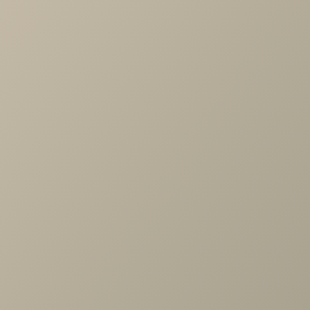
-
+
В КОРЗИНУ
Характеристики
Длина
—
1720
Ширина
—
2150
Высота
—
1070
Производитель
—
Rivalli
Все характеристики
ОПИСАНИЕ
ХАРАКТЕРИСТИКИ
ОПЛАТА
Кровать Валери лайт впишется в любой современный
интерьер и станет любимым местом в доме. Ее
особенности: высокое и мягкое изголовье со стильной
стёжкой, небольшие размеры по ширине относительно
спального места – всего 11 см плюс к размер у спального