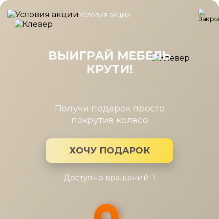
Условия акции
Главная
/
Каталог мебели
/
Кровати
/
Кровать Валери лайт 1
Кровать Валери лайт 160*200 с
подъемным механизмом
ВЫИГРАЙ МЕБЕЛЬ
КРУТИ!
Получи подарок просто
покрутив колесо
ХОЧУ ПОДАРОК
Доступно вращений: 1