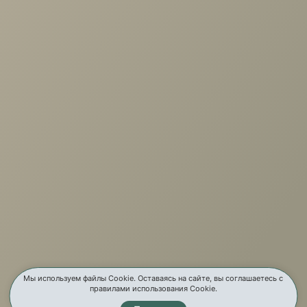
+7 (3952) 503-504
Заказать звонок
г. Иркутск, ул. Партизанская, 56
О компании
Услуги
Карта сайта
Контакты
Мы используем файлы Cookie. Оставаясь на сайте, вы соглашаетесь с
правилами использования Cookie.