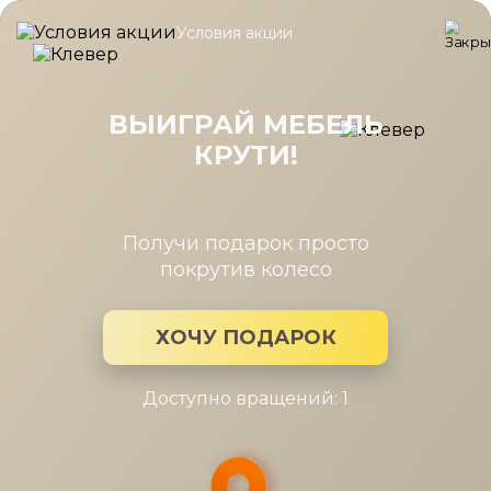
Условия акции
Главная
/
Каталог мебели
/
Шкафы
/
Шкаф Кантри КА-230.02 
Шкаф Кантри КА-230.02 угловой
(Н) Валенсия
ВЫИГРАЙ МЕБЕЛЬ
КРУТИ!
Получи подарок просто
покрутив колесо
ХОЧУ ПОДАРОК
Доступно вращений: 1