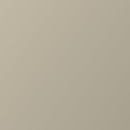
Артикул
—
DH9.008.00
Длина
—
924
Ширина
—
924
Высота
—
2398
Коллекция
—
Кантри спальня
Производитель
—
Ангстрем
Все характеристики
ОПИСАНИЕ
ХАРАКТЕРИСТИКИ
ОПЛАТА
Кантри КА-230.02 Шкаф для одежды угловой, (Н) Валенси
Задать вопрос
Проконсультируем и ответим на все вопросы