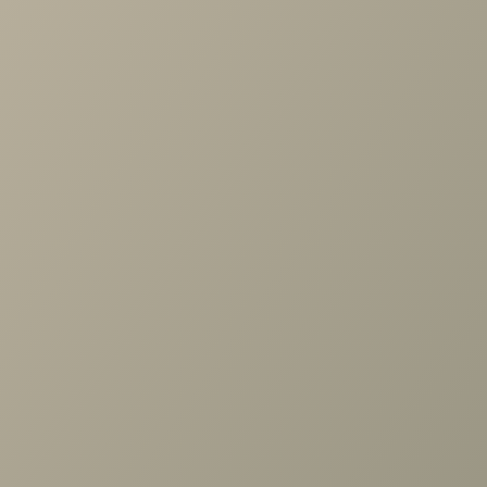
по выбору мебели!
Задать вопрос
Ранее вы смотрели
Шкаф Кантри КА-230.02 угловой
(Н) Валенсия
+7 (3952) 503-504
Заказать звонок