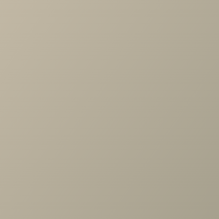
Артикул
—
ШК-1021-АС
Длина
—
450
Ширина
—
576
Высота
—
2224
Коллекция
—
Карина спальня АС
Производитель
—
Лером
Все характеристики
ОПИСАНИЕ
ХАРАКТЕРИСТИКИ
ОПЛАТА
Карина Шкаф многоцелевой Ясень Асахи
Задать вопрос
Проконсультируем и ответим на все вопросы