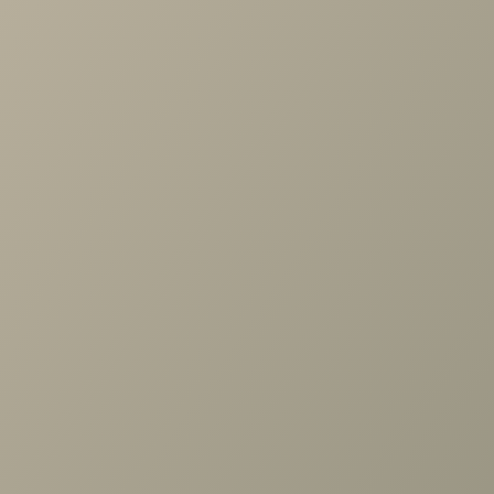
по выбору мебели!
Задать вопрос
Ранее вы смотрели
Шкаф Карина многоцелевой
450x2224 Ясень Асахи
+7 (3952) 503-504
Заказать звонок