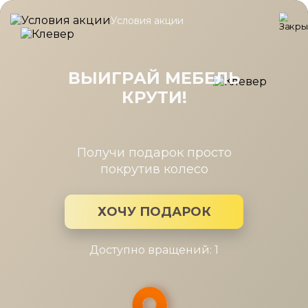
Условия акции
Главная
/
Каталог мебели
/
Шкафы
/
Шкаф Карина многоцеле
Шкаф Карина многоцелевой
450x2224 Ясень Асахи
ВЫИГРАЙ МЕБЕЛЬ
КРУТИ!
Получи подарок просто
покрутив колесо
ХОЧУ ПОДАРОК
Доступно вращений: 1