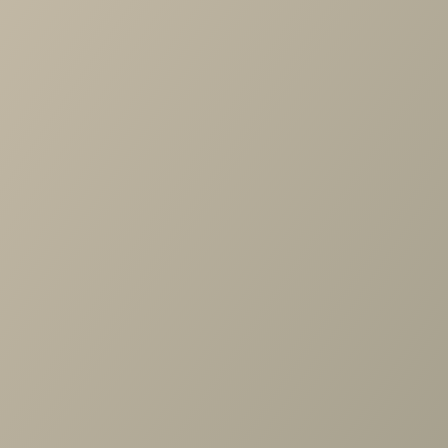
Характеристики
Артикул
—
487118
Длина
—
1054
Ширина
—
844
Высота
—
2326
Коллекция
—
Soho беж спальня
Производитель
—
Шатура
Все характеристики
ОПИСАНИЕ
ХАРАКТЕРИСТИКИ
ОПЛАТА
Шатура беж Шкаф угл. 400/608,огран. (угл.+1дв.FCG, гл.608
(беж)
Задать вопрос