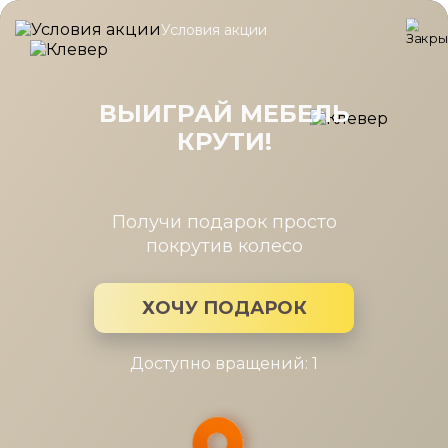
Условия акции
Главная
/
Каталог мебели
/
Шкафы
/
Шкаф угл. 400/608 Шату
Шкаф угл. 400/608 Шатура беж
огран. (беж)
ВЫИГРАЙ МЕБЕЛЬ
КРУТИ!
Получи подарок просто
покрутив колесо
ХОЧУ ПОДАРОК
Доступно вращений: 1