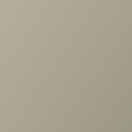
Проконсультируем и ответим на все вопросы
по выбору мебели!
Задать вопрос
Ранее вы смотрели
Шкаф угл. 400/608 Шатура беж
огран. (беж)