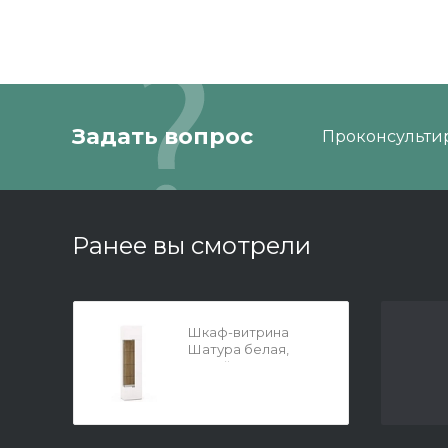
Задать вопрос
Проконсультир
Ранее вы смотрели
Шкаф-витрина
Шатура белая,
левый в.2326