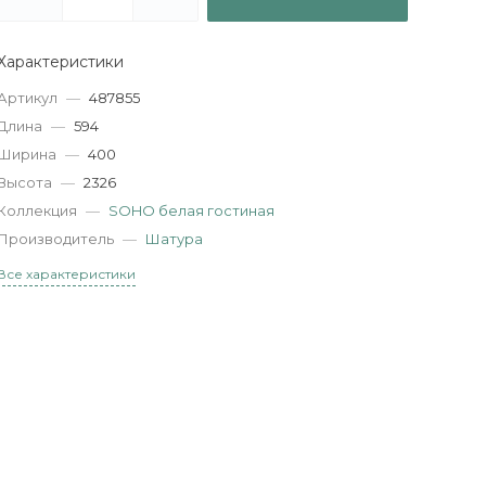
Характеристики
Артикул
—
487855
Длина
—
594
Ширина
—
400
Высота
—
2326
Коллекция
—
SOHO белая гостиная
Производитель
—
Шатура
Все характеристики