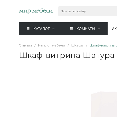
КАТАЛОГ
КОМНАТЫ
А
Главная
/
Каталог мебели
/
Шкафы
/
Шкаф-витрина Ш
Шкаф-витрина Шатура б