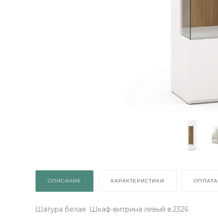
Й МЕБЕЛЬ
УТИ!
арок просто
в колесо
ОДАРОК
ращений: 1
ОПИСАНИЕ
ХАРАКТЕРИСТИКИ
ОПЛАТА
Шатура белая Шкаф-витрина левый в.2326