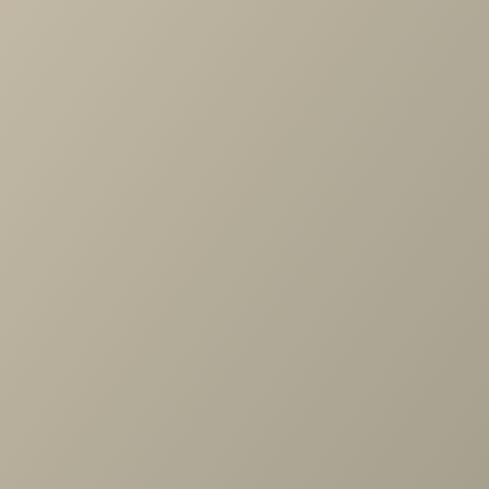
Артикул
—
1561182
Длина
—
610
Ширина
—
410
Все характеристики
ОПИСАНИЕ
ХАРАКТЕРИСТИКИ
ОПЛАТА
Классическая форма Материал с эффектом «памяти»
Сквозная перфорация Наполнитель: материал с эффект
«памяти» Чехол: трикотаж (хлопок/ПЭ) Размеры 41см × 61с
× 13см
Задать вопрос
Проконсультируем и ответим на все вопросы
по выбору мебели!