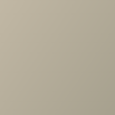
Артикул
—
ПЛ-1022-АС
Длина
—
868
Ширина
—
540
Коллекция
—
Карина спальня АС
Производитель
—
Лером
Все характеристики
ОПИСАНИЕ
ХАРАКТЕРИСТИКИ
ОПЛАТА
Карина Полка (2шт.) Ясень Асахи
Задать вопрос
Проконсультируем и ответим на все вопросы
по выбору мебели!