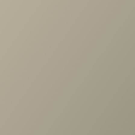
Задать вопрос
Ранее вы смотрели
Полка Карина (2шт.) Ясень
Асахи 868x540
+7 (3952) 503-504
Заказать звонок
г. Иркутск, ул. Партизанская, 56