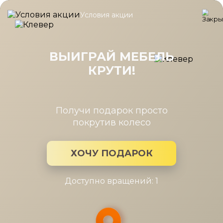
Условия акции
Главная
/
Каталог мебели
/
Полки
/
Полка Карина (2шт.) Ясен
Полка Карина (2шт.) Ясень Асахи
868x540
ВЫИГРАЙ МЕБЕЛЬ
КРУТИ!
Получи подарок просто
покрутив колесо
ХОЧУ ПОДАРОК
Доступно вращений: 1