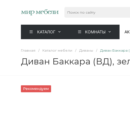
КАТАЛОГ
КОМНАТЫ
А
Главная
/
Каталог мебели
/
Диваны
/
Диван Баккара 
Диван Баккара (ВД), з
Рекомендуем