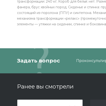
трансформации: 240 кг; Короб для белья: нет. Разме
фанера, брус хвойных пород; Сиденье и спинка: пр
состоящий из поролона (ППУ) и синтепона. Механ
механизма трансформации «релакс» (промежуточно
элементы — утяжки на сидении, спинке и боковина
Задать вопрос
Проконсультир
Ранее вы смотрели