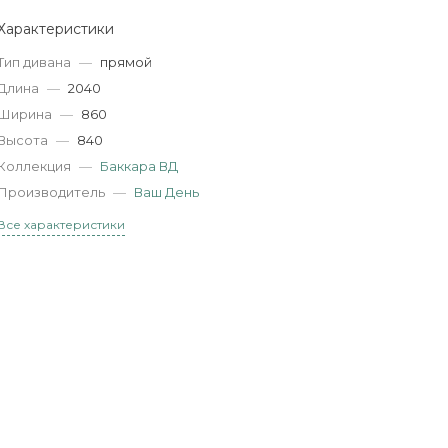
Характеристики
Тип дивана
—
прямой
Длина
—
2040
Ширина
—
860
Высота
—
840
Коллекция
—
Баккара ВД
Производитель
—
Ваш День
Все характеристики