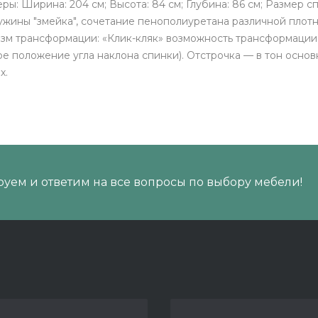
ры: Ширина: 204 см; Высота: 84 см; Глубина: 86 см; Размер спа
ужины "змейка", сочетание пенополиуретана различной плотн
изм трансформации: «Клик-кляк» возможность трансформации
е положение угла наклона спинки). Отстрочка — в тон осно
х.
уем и ответим на все вопросы по выбору мебели!