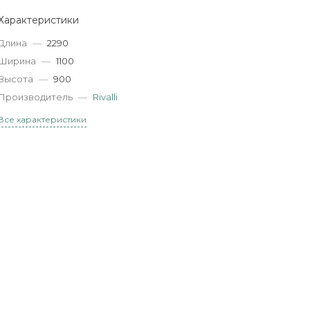
Характеристики
Длина
—
2290
Ширина
—
1100
Высота
—
900
Производитель
—
Rivalli
Все характеристики