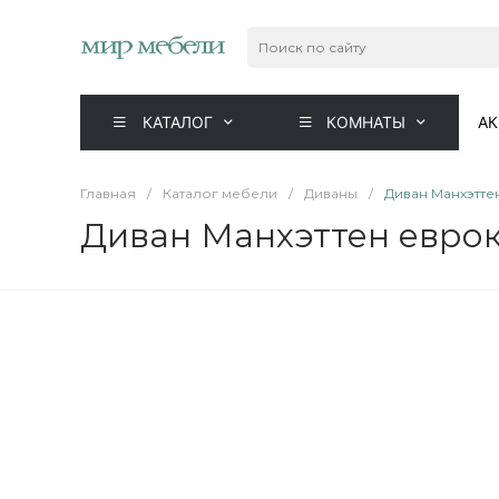
КАТАЛОГ
КОМНАТЫ
А
Главная
/
Каталог мебели
/
Диваны
/
Диван Манхэтте
Диван Манхэттен евро