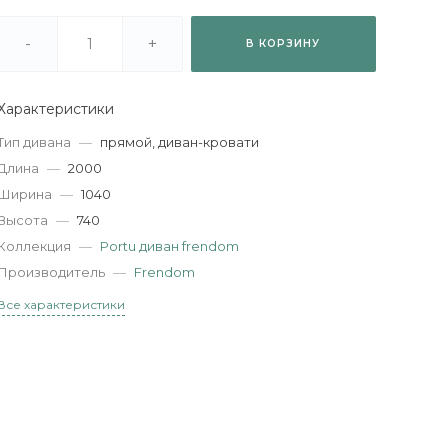
-
+
В КОРЗИНУ
Характеристики
Тип дивана
—
прямой, диван-кровати
Длина
—
2000
Ширина
—
1040
Высота
—
740
Коллекция
—
Portu диван frendom
Производитель
—
Frendom
Все характеристики