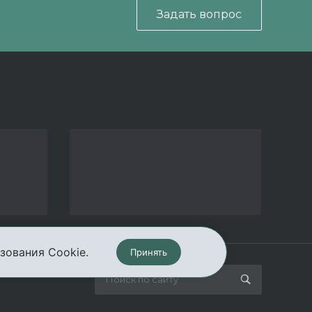
Задать вопрос
зования Cookie.
Принять
кты