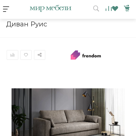
Условия акции
Главная
/
Каталог мебели
/
Диваны
/
Диван Руис
Диван Руис
ВЫИГРАЙ МЕБЕЛЬ
КРУТИ!
Получи подарок просто
покрутив колесо
ХОЧУ ПОДАРОК
Доступно вращений: 1