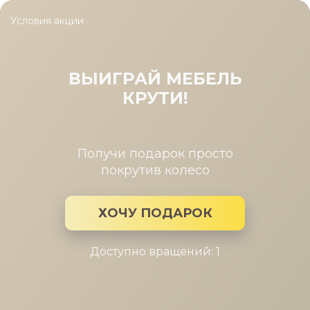
Условия акции
Главная
/
Каталог мебели
/
Столы
/
Столик COFFEE TABLE №
Столик COFFEE TABLE №8
ВЫИГРАЙ МЕБЕЛЬ
КРУТИ!
Получи подарок просто
покрутив колесо
ХОЧУ ПОДАРОК
Доступно вращений: 1