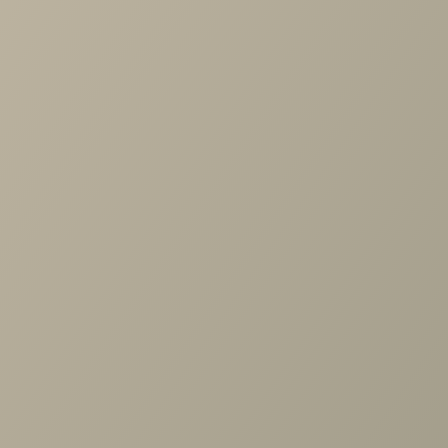
Стол Эльпатия 1300*750*750
от 19 500 руб.
С этим товаром покупают
Полка Адажио АГ-023.03 Д1, Клен старый
12 890 руб.
Стул Осло велюр капучино
9 600 руб.
Стул Bull серый
13 700 руб.