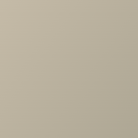
Характеристики
Длина
—
940
Ширина
—
470
Высота
—
470
Производитель
—
O'Prime
Все характеристики
ОПИСАНИЕ
ХАРАКТЕРИСТИКИ
ОПЛАТА
Столик COFFEE TABLE №8 (с)
Похожие товары