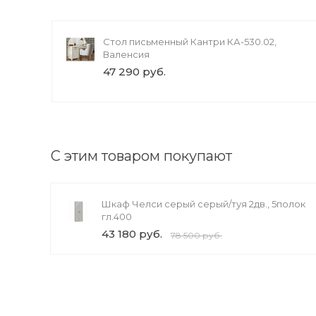
и
Стол письменный Кантри КА-530.02,
Валенсия
47 290 руб.
С этим товаром покупают
Шкаф Челси серый серый/туя 2дв., 5полок
гл.400
43 180 руб.
78 500 руб.