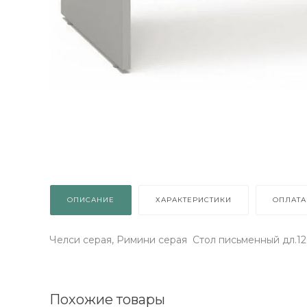
ВЫИГРАЙ МЕБЕЛЬ
КРУТИ!
Получи подарок просто
ОПИСАНИЕ
ХАРАКТЕРИСТИКИ
ОПЛАТА
покрутив колесо
Челси серая, Римини серая Стол письменный дл.1
ХОЧУ ПОДАРОК
Похожие товары
Доступно вращений: 1