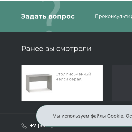
Задать вопрос
Проконсультир
Ранее вы смотрели
Стол письменный
Челси серая,
Римини серая
дл.1200
Мы используем файлы Cookie. Ос
О ком
+7 (3952) 503-504