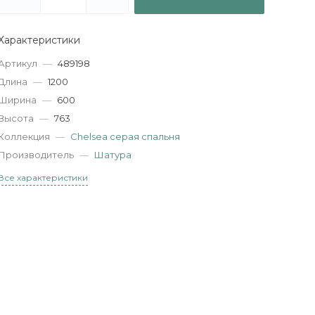
Характеристики
Артикул
—
489198
Длина
—
1200
Ширина
—
600
Высота
—
763
Коллекция
—
Chelsea серая спальня
Производитель
—
Шатура
Все характеристики