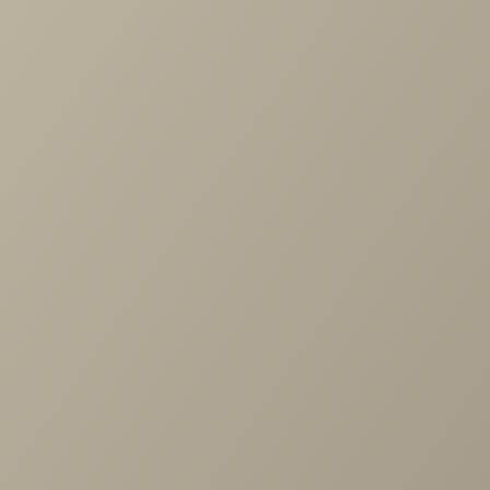
Стол туалетный Монреаль белый навесной 1ящ.
17 760 руб.
29 600 руб.
С этим товаром покупают
Полка навесная дл.1188 Челси серая, Римини
серая
3 180 руб.
5 300 руб.
Задать вопрос
Проконсультируем и ответим на все вопросы