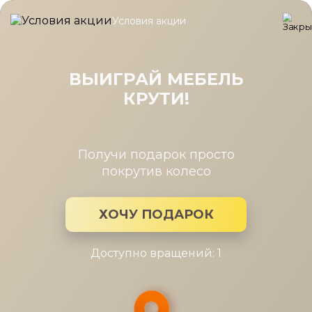
Условия акции
Главная
/
Каталог мебели
/
Столы
/
Стол туалетный Римини с
Стол туалетный Римини серая
навесной 1ящ.
ВЫИГРАЙ МЕБЕЛЬ
КРУТИ!
Получи подарок просто
покрутив колесо
ХОЧУ ПОДАРОК
Доступно вращений: 1