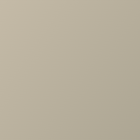
Характеристики
Артикул
—
489940
Длина
—
888
Ширина
—
478
Высота
—
306
Коллекция
—
Rimini серый спальня
Производитель
—
Шатура
Все характеристики
ОПИСАНИЕ
ХАРАКТЕРИСТИКИ
ОПЛАТА
Римини серая Стол туалетный навесной 1ящ.
Похожие товары