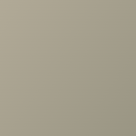
по выбору мебели!
Задать вопрос
Ранее вы смотрели
Стол туалетный Римини серая
навесной 1ящ.
+7 (3952) 503-504
Заказать звонок