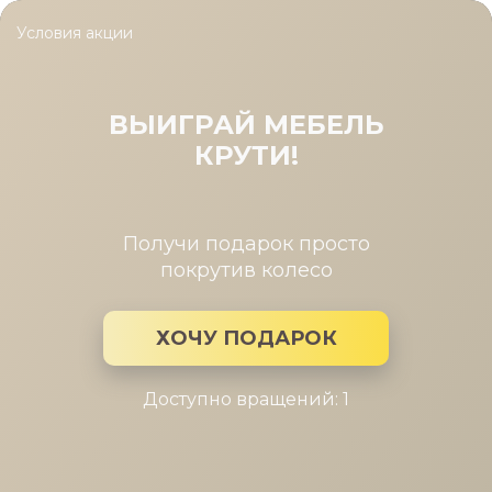
Условия акции
Главная
/
Каталог мебели
/
Тумбы
/
Тумба обувница Карина 
Тумба обувница Карина 540x604
Снежный Ясень
ВЫИГРАЙ МЕБЕЛЬ
КРУТИ!
Получи подарок просто
покрутив колесо
ХОЧУ ПОДАРОК
Доступно вращений: 1