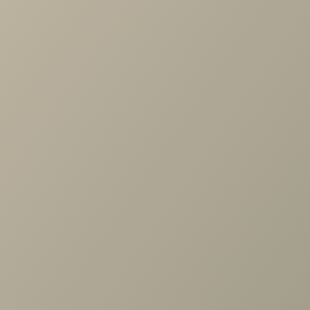
Похожие товары
Тумба Римини белая для обуви белый/туя
1дв.откидная, Меланж 996 дл.770
17 220 руб.
31 300 руб.
С этим товаром покупают
Прихожая Адажио (композиция №5)
126 150 руб.
Задать вопрос