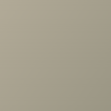
Проконсультируем и ответим на все вопросы
по выбору мебели!
Задать вопрос
Ранее вы смотрели
Тумба обувница Карина
540x604 Снежный Ясень