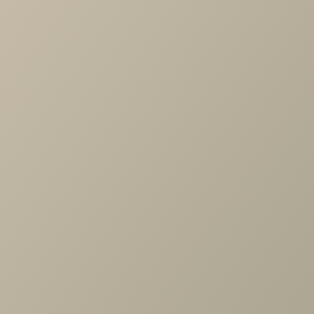
-
+
В КОРЗИНУ
Характеристики
Артикул
—
ТБ-1025-СЯ
Длина
—
540
Ширина
—
352
Высота
—
604
Коллекция
—
Карина прихожая СЯ
Производитель
—
Лером
Все характеристики
ОПИСАНИЕ
ХАРАКТЕРИСТИКИ
ОПЛАТА
Размер (ШхВхГ): 540х604х352 мм Материал: ЛДСП, МДФ