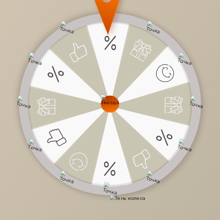
Все проекты
Кухни
Спальни
Гостиные
Студии
Детские
Прихожие