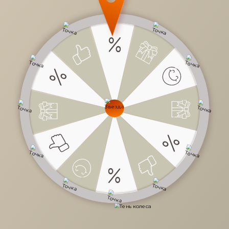
Все проекты
Кухни
Спальни
Гостиные
Студии
Детские
Прихожие