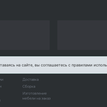
таваясь на сайте, вы соглашаетесь с правилами исполь
пании
Услуги
Карта сайта
Конта
ии
Доставка
и
Сборка
Изготовление
мебели на заказ
ы