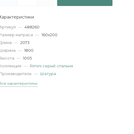
Характеристики
Артикул
—
488260
Размер матраса
—
160х200
Длина
—
2073
Ширина
—
1800
Высота
—
1005
Коллекция
—
Rimini серый спальня
Производитель
—
Шатура
Все характеристики