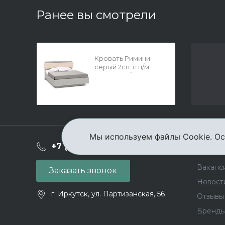
Ранее вы смотрели
Кровать Римини
серый 2сп. с п/м
(1600мм) д/матр.20-
45кг
Мы используем файлы Cookie. Ос
О ком
+7 (3952) 503-504
Ваканс
Заказать звонок
Новост
г. Иркутск, ул. Партизанская, 56
Отзывы
Бренд