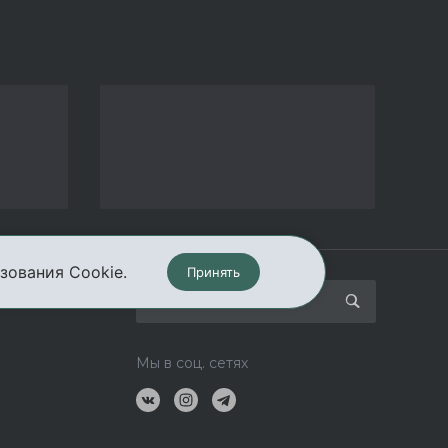
зования Cookie.
Принять
кты
Мы в соц. сетях