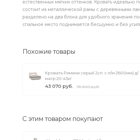
естественных мягких оттенков. Кровать идеально 
ХОЧУ ПОДАРОК
состоит из металлической рамы с деревянными лам
разделено на два блока для удобного хранения п
спальное место поднимается бесшумно и без усил
Доступно вращений: 1
 акции
Похожие товары
Кровать Римини серый 2сп. с п/м (1600мм) д/
матр.20-45кг
43 070 руб.
78 300 руб.
С этим товаром покупают