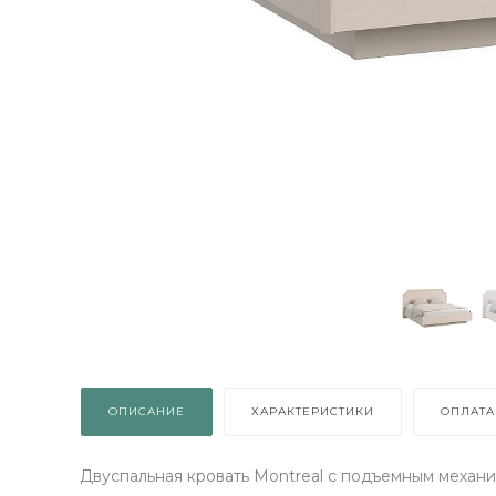
ВЫИГРАЙ МЕБЕЛЬ
КРУТИ!
Получи подарок просто
ОПИСАНИЕ
ХАРАКТЕРИСТИКИ
ОПЛАТА
покрутив колесо
Двуспальная кровать Montreal с подъемным механи