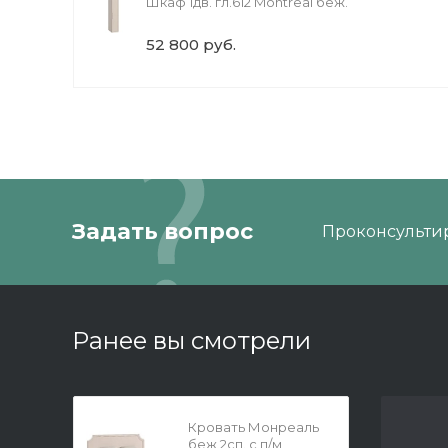
Шкаф 1дв. гл.612 Montreal беж.
52 800 руб.
Задать вопрос
Проконсультир
Ранее вы смотрели
Кровать Монреаль
беж 2сп. с п/м