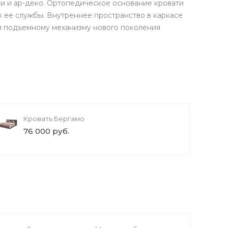
ки и ар-деко. Ортопедическое основание кровати
к ее службы. Внутреннее пространство в каркасе
я подъемному механизму нового поколения
Кровать Бергамо
76 000 руб.