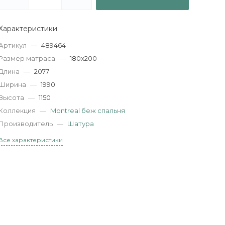
Характеристики
Артикул
—
489464
Размер матраса
—
180х200
Длина
—
2077
Ширина
—
1990
Высота
—
1150
Коллекция
—
Montreal беж спальня
Производитель
—
Шатура
Все характеристики