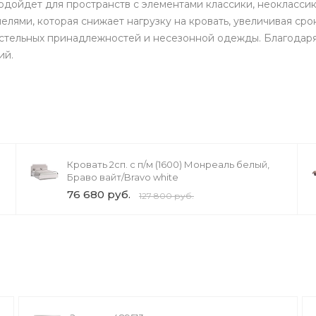
подойдет для пространств с элементами классики, неокласси
елями, которая снижает нагрузку на кровать, увеличивая сро
остельных принадлежностей и несезонной одежды. Благодар
ий.
Кровать 2сп. с п/м (1600) Монреаль белый,
Браво вайт/Bravo white
76 680 руб.
127 800 руб.