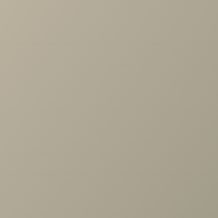
избежание опрокидывания;
Цвет: дуб бунратти.
При заказе одного шкафа необходимо заказать верхнюю
крышку МГ-015.02, при заказе нескольких шкафов
необходимо заказать крышку на несколько шкафов:
Верхняя крышка МГ-015.03 — для композиции шкафов,
ширина которых в сумме будет равна 135 см;
Верхняя крышка МГ-015.04 — для композиции шкафов,
ширина которых в сумме будет равна 180 см.
Задать вопрос
Проконсультируем и ответим на все вопросы
по выбору мебели!
Задать вопрос