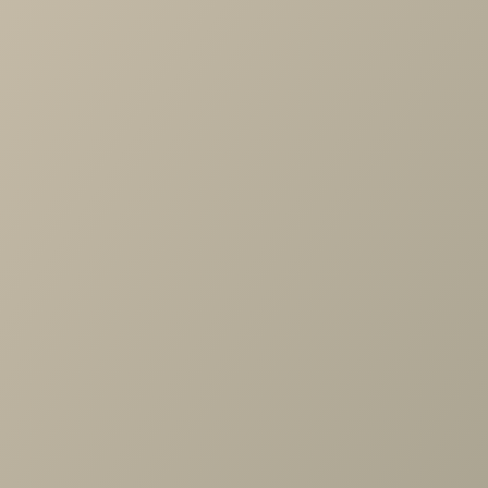
Артикул
—
LXM.000.00
Длина
—
900
Ширина
—
350
Высота
—
2120
Коллекция
—
Магнум гостиная
Производитель
—
Ангстрем
Все характеристики
ОПИСАНИЕ
ХАРАКТЕРИСТИКИ
ОПЛАТА
Шкаф с рамочными фасадами (без верхней крышки);
Верхние четыре ниши за стеклянными фасадами,
нижние две ниши за глухими фасадами;
Максимальная распределенная нагрузка на одну полк
— 4-6 кг;
Отдельно стоящий шкаф необходимо крепить к стене 