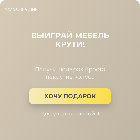
Условия акции
Главная
/
Каталог мебели
/
Шкафы
/
Шкаф для книг Магнум М
Шкаф для книг Магнум МГ-204.23 ,
Дуб Бунратти
ВЫИГРАЙ МЕБЕЛЬ
КРУТИ!
Получи подарок просто
покрутив колесо
ХОЧУ ПОДАРОК
Доступно вращений: 1