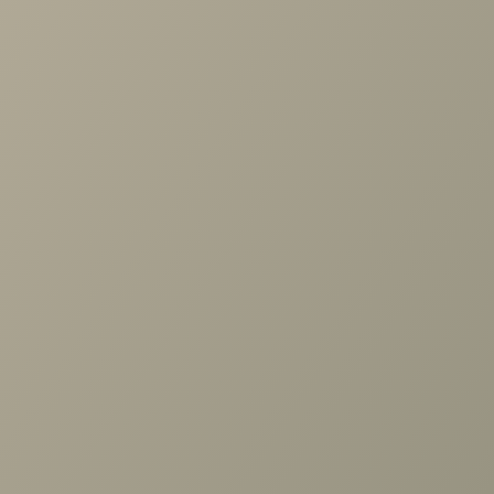
Ранее вы смотрели
Шкаф для книг Магнум
МГ-204.23 , Дуб Бунратти
+7 (3952) 503-504
Заказать звонок
г. Иркутск, ул. Партизанская, 56
О компании