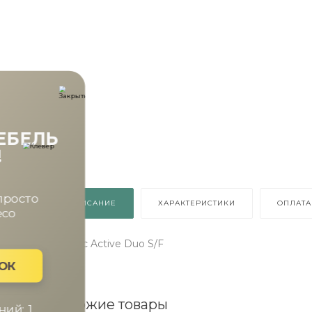
ВЫИГРАЙ МЕБЕЛЬ
КРУТИ!
Получи подарок просто
ОПИСАНИЕ
ХАРАКТЕРИСТИКИ
ОПЛАТА
покрутив колесо
Матрас Active Duo S/F
ХОЧУ ПОДАРОК
Похожие товары
Доступно вращений: 1