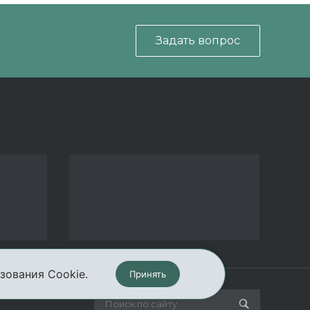
Задать вопрос
зования Cookie.
Принять
кты