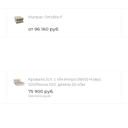
Матрас OrtoBio F
от 96 160 руб.
Кровать 2сп. с п/м Интро (1600) Новус
020/Novus 020, д/матр.20-45кг
75 900 руб.
138 000 руб.