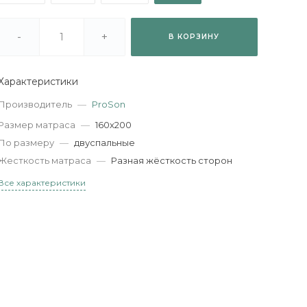
-
+
В КОРЗИНУ
Характеристики
Производитель
—
ProSon
Размер матраса
—
160х200
По размеру
—
двуспальные
Жесткость матраса
—
Разная жёсткость сторон
Все характеристики