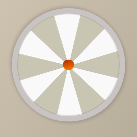
24 470 руб.
/
шт
Доступно в кредит
Размер матраса
120х200
120х200
90х200
140х200
160х200