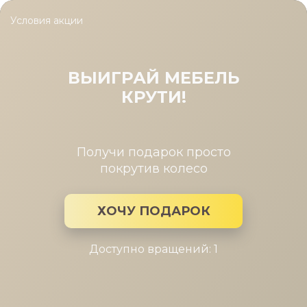
Условия акции
Главная
/
Каталог мебели
/
Матрасы
/
Матрас Active Duo S/F
Матрас Active Duo S/F (Матрас
Active Duo S/F 120-200)
ВЫИГРАЙ МЕБЕЛЬ
КРУТИ!
Получи подарок просто
покрутив колесо
ХОЧУ ПОДАРОК
Доступно вращений: 1