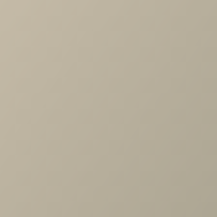
-
+
В КОРЗИНУ
Характеристики
Производитель
—
ProSon
Размер матраса
—
120х200
По размеру
—
полутороспальные
Жесткость матраса
—
Разная жёсткость сторон
Все характеристики
ОПИСАНИЕ
ХАРАКТЕРИСТИКИ
ОПЛАТА
Матрас Active Duo S/F
Похожие товары