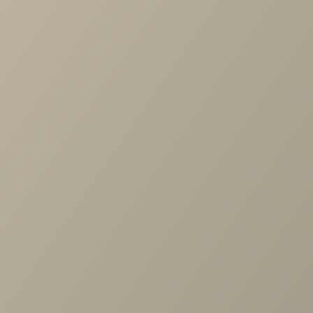
Наматрасник Адонис 120-200
18 590 руб.
С этим товаром покупают
Кровать Дуо 2сп. без п/м (1800) Анабель
2/Anabelle 2
71 220 руб.
118 700 руб.
Задать вопрос
Проконсультируем и ответим на все вопросы