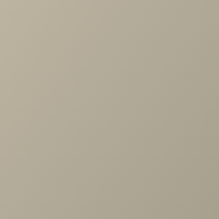
Похожие товары
Матрас Glory Firm Steel
от 73 670 руб.
С этим товаром покупают
Кровать 2сп. (1600мм), Монреаль беж, Браво
вайт/Bravo white
59 460 руб.
99 100 руб.
Кровать 2сп. (1600мм), Браво вайт/Bravo white,
Монреаль белый