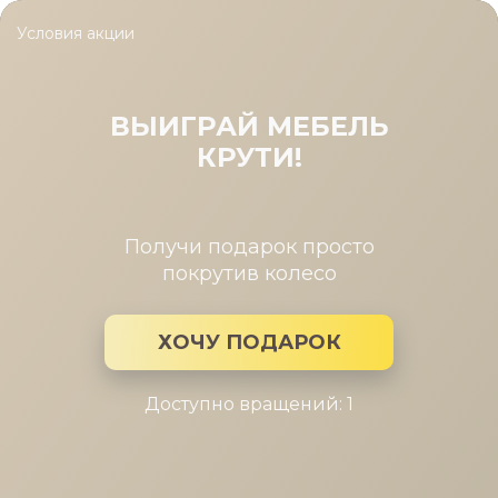
Условия акции
Главная
/
Каталог мебели
/
Матрасы
/
Матрас Glory Medium St
Матрас Glory Medium Steel
(Матрас Glory Medium Steel 160-
ВЫИГРАЙ МЕБЕЛЬ
200)
КРУТИ!
Получи подарок просто
покрутив колесо
ХОЧУ ПОДАРОК
Доступно вращений: 1