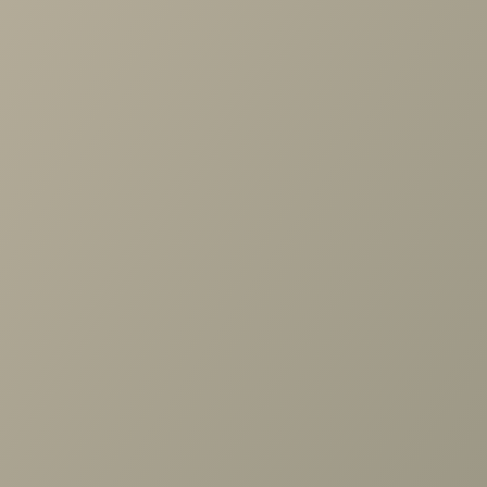
59 460 руб.
99 100 руб.
Кровать (900*2000) Магнум МГ-800.25 Блан-
Шене+Дуб Бунратти
33 490 руб.
Задать вопрос
Проконсультируем и ответим на все вопросы
по выбору мебели!
Задать вопрос
Ранее вы смотрели