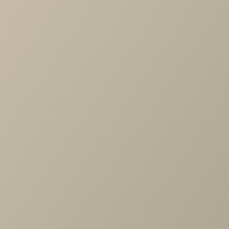
-
+
В КОРЗИНУ
Характеристики
Производитель
—
ProSon
Размер матраса
—
160х200
По размеру
—
двуспальные
Жесткость матраса
—
Средние
Все характеристики
ОПИСАНИЕ
ХАРАКТЕРИСТИКИ
ОПЛАТА
Матрас Glory Medium Steel