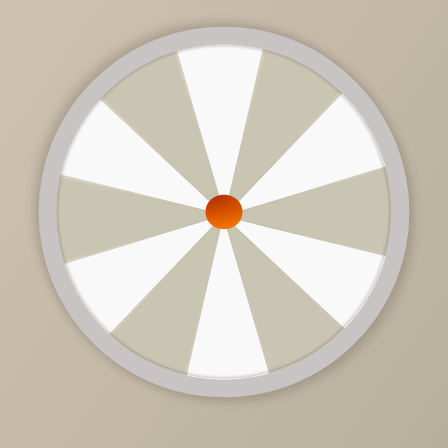
73 670 руб.
/
шт
Доступно в кредит
Размер матраса
160х200
120х200
90х200
140х200
160х200
180х200