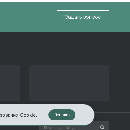
Задать вопрос
зования Cookie.
Принять
кты