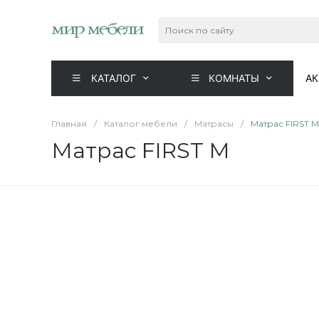
КАТАЛОГ
КОМНАТЫ
А
Главная
/
Каталог мебели
/
Матрасы
/
Матрас FIRST M
Матрас FIRST M