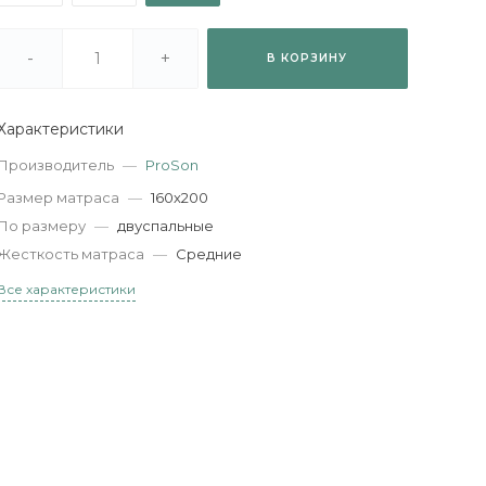
-
+
В КОРЗИНУ
Характеристики
Производитель
—
ProSon
Размер матраса
—
160х200
По размеру
—
двуспальные
Жесткость матраса
—
Средние
Все характеристики